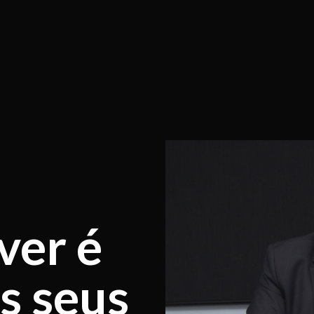
ver é
s seus