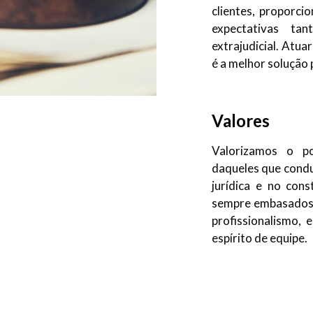
clientes, proporc
expectativas ta
extrajudicial. Atuar
é a melhor solução 
Valores
Valorizamos o po
daqueles que condu
jurídica e no cons
sempre embasados e
profissionalismo, 
espírito de equipe.