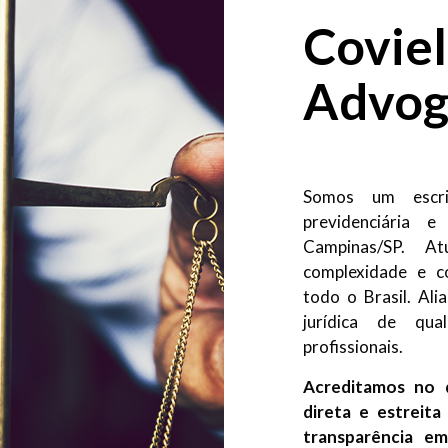
Coviel
Advog
Somos um escrit
previdenciária e
Campinas/SP. A
complexidade e c
todo o Brasil. Al
jurídica de qua
profissionais.
Acreditamos no 
direta e estreit
transparência e